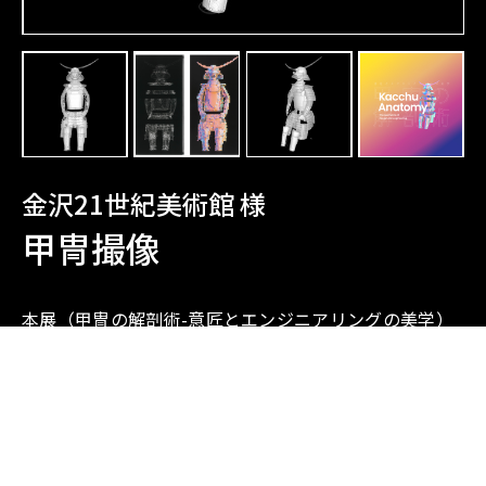
金沢21世紀美術館 様
甲冑撮像
本展（甲冑の解剖術-意匠とエンジニアリングの美学）
は金沢21世紀美術館館長の長谷川祐子によって企画さ
れました。戦国時代から江戸時代にかけて制作された甲
冑と、映像やオブジェなどの現代美術作品をこれほどの
規模で同時に展示し、また甲冑の背面や頭頂部の細部ま