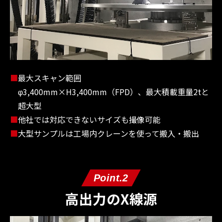
■
最大スキャン範囲
φ3,400mm×H3,400mm（FPD）、最大積載重量2tと
超大型
■
他社では対応できないサイズも撮像可能
■
大型サンプルは工場内クレーンを使って搬入・搬出
Point.2
高出力のX線源